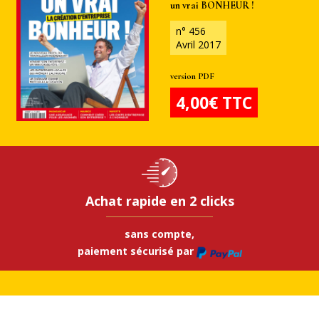
un vrai BONHEUR !
n° 456
Avril 2017
version PDF
4,00€ TTC
Achat rapide en 2 clicks
sans compte,
paiement sécurisé par