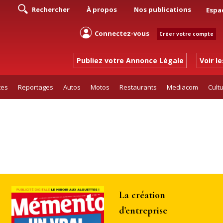
Rechercher
À propos
Nos publications
Espa
Connectez-vous
Créer votre compte
Publiez votre Annonce Légale
Voir l
tes
Reportages
Autos
Motos
Restaurants
Mediacom
Cult
La création
d'entreprise