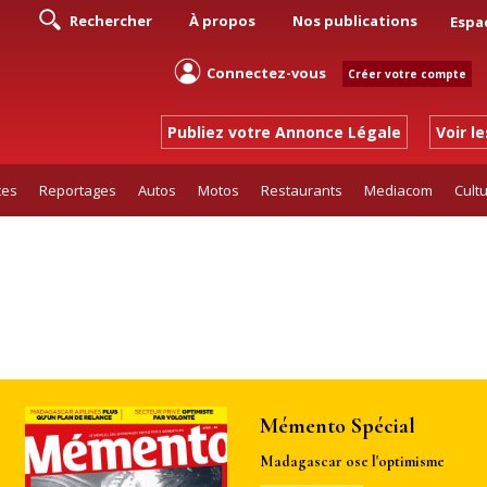
Rechercher
À propos
Nos publications
Espa
Connectez-vous
Créer votre compte
Publiez votre Annonce Légale
Voir l
tes
Reportages
Autos
Motos
Restaurants
Mediacom
Cult
Mémento Spécial
Madagascar ose l'optimisme