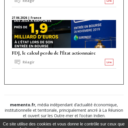
Réagir
Lire
27.06.2026 | France
FDJ, le calcul perdu de l'État actionnaire
Réagir
Lire
memento.fr
, média indépendant d’actualité économique,
institutionnelle et territoriale, principalement ancré à La Réunion
et ouvert sur les Outre-mer et l’océan Indien.
Ce site utilise des cookies et vous donne le contrôle sur ceux que
©2026
Suivez nous sur
À propos
-
Notice légale
-