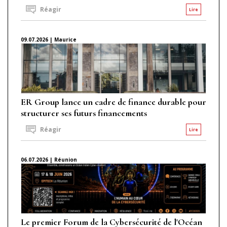
Réagir
Lire
09.07.2026 | Maurice
ER Group lance un cadre de finance durable pour
structurer ses futurs financements
Réagir
Lire
06.07.2026 | Réunion
Le premier Forum de la Cybersécurité de l'Océan