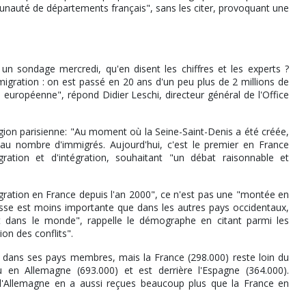
nauté de départements français", sans les citer, provoquant une
un sondage mercredi, qu'en disent les chiffres et les experts ?
igration : on est passé en 20 ans d'un peu plus de 2 millions de
n européenne", répond Didier Leschi, directeur général de l'Office
gion parisienne: "Au moment où la Seine-Saint-Denis a été créée,
 au nombre d'immigrés. Aujourd'hui, c'est le premier en France
igration et d'intégration, souhaitant "un débat raisonnable et
gration en France depuis l'an 2000", ce n'est pas une "montée en
usse est moins importante que dans les autres pays occidentaux,
t dans le monde", rappelle le démographe en citant parmi les
tion des conflits".
3 dans ses pays membres, mais la France (298.000) reste loin du
en Allemagne (693.000) et est derrière l'Espagne (364.000).
l'Allemagne en a aussi reçues beaucoup plus que la France en