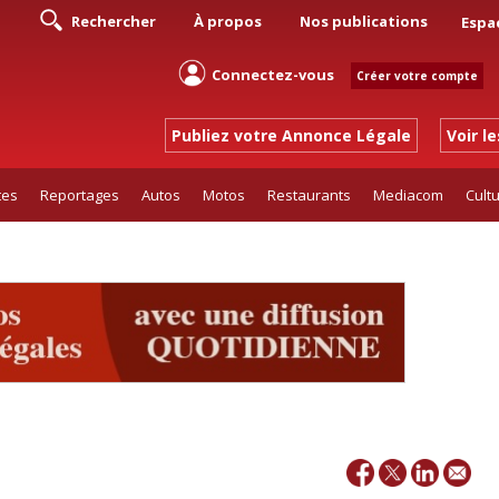
Rechercher
À propos
Nos publications
Espa
Connectez-vous
Créer votre compte
Publiez votre Annonce Légale
Voir l
tes
Reportages
Autos
Motos
Restaurants
Mediacom
Cult