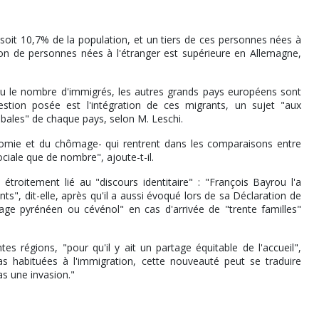
 soit 10,7% de la population, et un tiers de ces personnes nées à
tion de personnes nées à l'étranger est supérieure en Allemagne,
u le nombre d'immigrés, les autres grands pays européens sont
estion posée est l'intégration de ces migrants, un sujet "aux
obales" de chaque pays, selon M. Leschi.
nomie et du chômage- qui rentrent dans les comparaisons entre
sociale que de nombre", ajoute-t-il.
étroitement lié au "discours identitaire" : "François Bayrou l'a
 dit-elle, après qu'il a aussi évoqué lors de sa Déclaration de
lage pyrénéen ou cévénol" en cas d'arrivée de "trente familles"
s régions, "pour qu'il y ait un partage équitable de l'accueil",
as habituées à l'immigration, cette nouveauté peut se traduire
s une invasion."