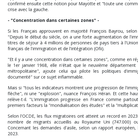
confirmé ensuite cette notion pour Mayotte et "toute une commu
crise avec la gauche.
- "Concentration dans certaines zones" -
Si les Français approuvent en majorité François Bayrou, selon 
"Depuis le début du siècle, on a une forte augmentation de l'imm
titres de séjour à 4 millions de personnes de pays tiers à l'Unio
français de l'immigration et de l'intégration (Ofii).
"Et il y a une concentration dans certaines zones", comme en ré
le 1er janvier 1968, elle n'était que le neuvième département
métropolitaine", ajoute celui qui pilote les politiques d'imm
documenté" sur ce sujet inflammable.
Mais si "tous les indicateurs montrent une progression de l'immi
flèche", ni une "explosion", nuance François Héran. Et cette ha
relève-t-il. "L'immigration progresse en France comme partou
premiers facteurs la "mondialisation des études" et la "multiplica
Selon l'OCDE, les flux migratoires ont atteint un record en 202
nombre de migrants accueillis au Royaume Uni (747.000) ou 
Concernant les demandes d'asile, selon un rapport européen, 
2023.