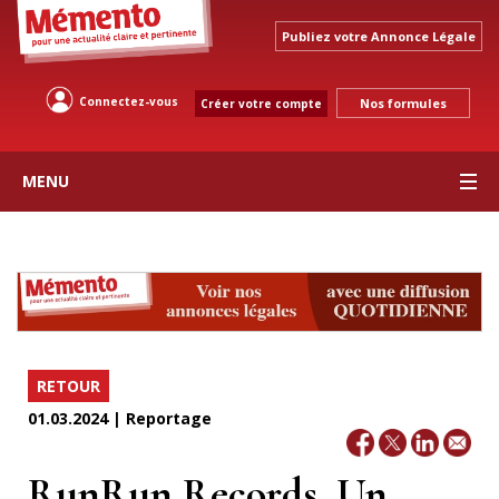
Publiez votre Annonce Légale
Connectez-vous
Nos formules
Créer votre compte
MENU
RETOUR
01.03.2024 | Reportage
RunRun Records, Un