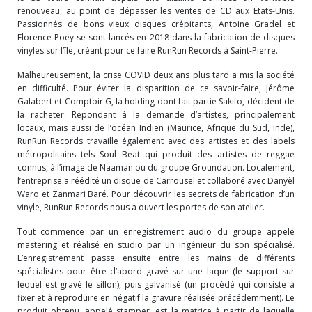
renouveau, au point de dépasser les ventes de CD aux États-Unis.
Passionnés de bons vieux disques crépitants, Antoine Gradel et
Florence Poey se sont lancés en 2018 dans la fabrication de disques
vinyles sur l’île, créant pour ce faire RunRun Records à Saint-Pierre.
Malheureusement, la crise COVID deux ans plus tard a mis la société
en difficulté. Pour éviter la disparition de ce savoir-faire, Jérôme
Galabert et Comptoir G, la holding dont fait partie Sakifo, décident de
la racheter. Répondant à la demande d’artistes, principalement
locaux, mais aussi de l’océan Indien (Maurice, Afrique du Sud, Inde),
RunRun Records travaille également avec des artistes et des labels
métropolitains tels Soul Beat qui produit des artistes de reggae
connus, à l’image de Naaman ou du groupe Groundation. Localement,
l’entreprise a réédité un disque de Carrousel et collaboré avec Danyèl
Waro et Zanmari Baré. Pour découvrir les secrets de fabrication d’un
vinyle, RunRun Records nous a ouvert les portes de son atelier.
Tout commence par un enregistrement audio du groupe appelé
mastering et réalisé en studio par un ingénieur du son spécialisé.
L’enregistrement passe ensuite entre les mains de différents
spécialistes pour être d’abord gravé sur une laque (le support sur
lequel est gravé le sillon), puis galvanisé (un procédé qui consiste à
fixer et à reproduire en négatif la gravure réalisée précédemment). Le
produit obtenu, appelé stamper, est la matrice à partir de laquelle