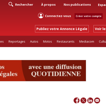
Rechercher
À propos
Nos publications
Espa
Connectez-vous
Créer votre compte
Publiez votre Annonce Légale
Voir l
tes
Reportages
Autos
Motos
Restaurants
Mediacom
Cult