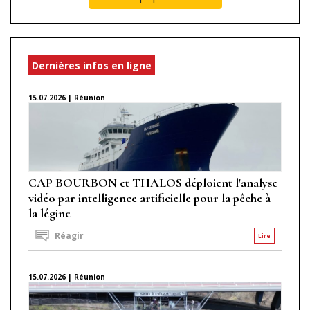
Dernières infos en ligne
15.07.2026 | Réunion
CAP BOURBON et THALOS déploient l'analyse
vidéo par intelligence artificielle pour la pêche à
la légine
Réagir
Lire
15.07.2026 | Réunion