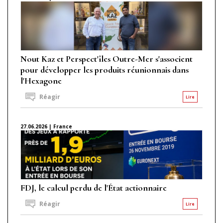
Nout Kaz et Perspect'îles Outre-Mer s'associent
pour développer les produits réunionnais dans
l'Hexagone
Réagir
Lire
27.06.2026 | France
FDJ, le calcul perdu de l'État actionnaire
Réagir
Lire