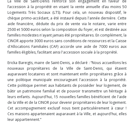
La Ville de Saint-Denis renforce son engagement en faveur de
l’accession à la propriété en visant la vente annuelle d’au moins 50
Logements Très Sociaux (LTS). Pour cela, un nouveau dispositif, le
chèque primo-accédant, a été instauré depuis l'année dernière. Cette
aide financière, déduite du prix de vente via le notaire, varie entre
2500 et 5000 euros selon la composition du foyer, et est destinée aux
familles modestes n'ayant jamais été propriétaires. En complément, la
CINOR apporte 3000 euros sans conditions de ressources et la Caisse
d'Allocations Familiales (CAF) accorde une aide de 7000 euros aux
familles éligibles, facilitant ainsi l'accession sociale à la propriété.
Ericka Bareigts, maire de Saint-Denis, a déclaré : “Nous accueillons les
nouveaux propriétaires de la Ville de Saint-Denis, qui étaient
auparavant locataires et sont maintenant enfin propriétaires grâce à
une politique municipale encourageant l'accession à la propriété.
Cette politique permet aux habitants de posséder leur logement, de
bâtir un patrimoine familial et de pouvoir transmettre un héritage à
leurs enfants. Aujourd'hui, 15 nouvelles familles bénéficient de l'aide
de la Ville et de la CINOR pour devenir propriétaires de leur logement.
Cet accompagnement exclusif nous tient particulièrement à cœur !
Ces maisons appartenaient auparavant à la Ville, et aujourd'hui, elles
leur appartiennent.”