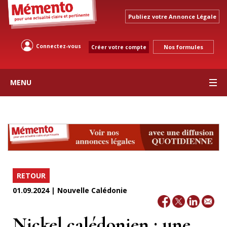
Publiez votre Annonce Légale
Connectez-vous
Nos formules
Créer votre compte
MENU
RETOUR
01.09.2024 | Nouvelle Calédonie
Nickel calédonien : une