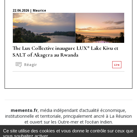
22.06.2026 | Maurice
The Lux Collective inaugure LUX* Lake Kivu et
SALT of Akagera au Rwanda
Réagir
Lire
memento.fr
, média indépendant d’actualité économique,
institutionnelle et territoriale, principalement ancré à La Réunion
et ouvert sur les Outre-mer et l’océan Indien.
Ce site utilise des cookies et vous donne le contrôle sur ceux que
©2026
Suivez nous sur
À propos
-
Notice légale
-
vous souhaitez activer