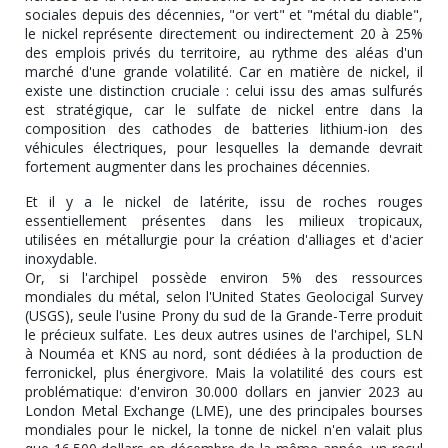
sociales depuis des décennies, "or vert" et "métal du diable",
le nickel représente directement ou indirectement 20 à 25%
des emplois privés du territoire, au rythme des aléas d'un
marché d'une grande volatilité. Car en matière de nickel, il
existe une distinction cruciale : celui issu des amas sulfurés
est stratégique, car le sulfate de nickel entre dans la
composition des cathodes de batteries lithium-ion des
véhicules électriques, pour lesquelles la demande devrait
fortement augmenter dans les prochaines décennies.
Et il y a le nickel de latérite, issu de roches rouges
essentiellement présentes dans les milieux tropicaux,
utilisées en métallurgie pour la création d'alliages et d'acier
inoxydable.
Or, si l'archipel possède environ 5% des ressources
mondiales du métal, selon l'United States Geolocigal Survey
(USGS), seule l'usine Prony du sud de la Grande-Terre produit
le précieux sulfate. Les deux autres usines de l'archipel, SLN
à Nouméa et KNS au nord, sont dédiées à la production de
ferronickel, plus énergivore. Mais la volatilité des cours est
problématique: d'environ 30.000 dollars en janvier 2023 au
London Metal Exchange (LME), une des principales bourses
mondiales pour le nickel, la tonne de nickel n'en valait plus