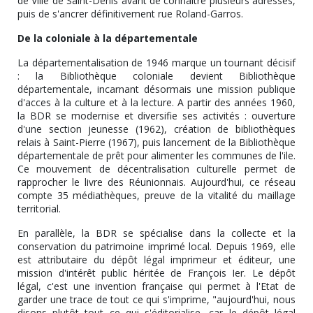
de Ville de Saint-Denis avant de connaître plusieurs adresses,
puis de s'ancrer définitivement rue Roland-Garros.
De la coloniale à la départementale
La départementalisation de 1946 marque un tournant décisif
: la Bibliothèque coloniale devient Bibliothèque
départementale, incarnant désormais une mission publique
d'acces à la culture et à la lecture. A partir des années 1960,
la BDR se modernise et diversifie ses activités : ouverture
d'une section jeunesse (1962), création de bibliothèques
relais à Saint-Pierre (1967), puis lancement de la Bibliothèque
départementale de prêt pour alimenter les communes de l'ile.
Ce mouvement de décentralisation culturelle permet de
rapprocher le livre des Réunionnais. Aujourd'hui, ce réseau
compte 35 médiathèques, preuve de la vitalité du maillage
territorial.
En parallèle, la BDR se spécialise dans la collecte et la
conservation du patrimoine imprimé local. Depuis 1969, elle
est attributaire du dépôt légal imprimeur et éditeur, une
mission d'intérêt public héritée de François Ier. Le dépôt
légal, c'est une invention française qui permet à l'Etat de
garder une trace de tout ce qui s'imprime, "aujourd'hui, nous
disons plutôt tout ce qui s'éditorialise, car le dépôt légal