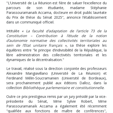
"L’Université de La Réunion est fière de saluer l’excellence du
parcours de son étudiante, madame Stéphanie
Parassouramanaïk Accama, docteure en droit public lauréate
du Prix de thèse du Sénat 2025", annonce l’établissement
dans un communiqué officiel.
Intitulée
« La faculté d’adaptation de l’article 73 de la
Constitution – Contribution à l’étude de la notion
d’autonomie normative des collectivités territoriales au
sein de l’Etat unitaire français »
, sa thèse explore les
équilibres entre "le principe d’indivisibilité de la République, la
libre administration des collectivités territoriales et les
dynamiques de la décentralisation."
Le travail, réalisé sous la direction conjointe des professeurs
Alexandre Mangiavillano (Université de La Réunion) et
Ferdinand Mélin-Soucramanien (Université de Bordeaux),
sera prochainement publié aux éditions Dalloz, dans la
collection
Bibliothèque parlementaire et constitutionnelle
.
Outre ce prix prestigieux remis par un jury présidé par la vice-
présidente du Sénat, Mme Sylvie Robert, Mme
Parassouramanaïk Accama a également été récemment
"qualifiée aux fonctions de maître de conférences",