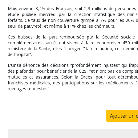
Mais environ 3,4% des Français, soit 2,3 millions de personne
étude publiée mercredi par la direction statistique des mini
forfaits. Ce taux de non-couverture grimpe à 7% pour les 20% de
seuil de pauvreté, et même à 11% chez les chômeurs.
Ces baisses de la part remboursée par la Sécurité sociale
complémentaires santé, qui visent à faire économiser 450 mill
ministère de la Santé, elles "corrigent" la diminution, ces dern
de l'hôpital".
L'Unsa dénonce des décisions "profondément injustes" qui frapp
des plafonds" pour bénéficier de la C2S, "et n'ont pas de compl
mutuelles et assurances. Selon la Drees, pour tout dérembou
franchises médicales, des participations sur les médicaments...
ménages modestes".
Ajouter un 