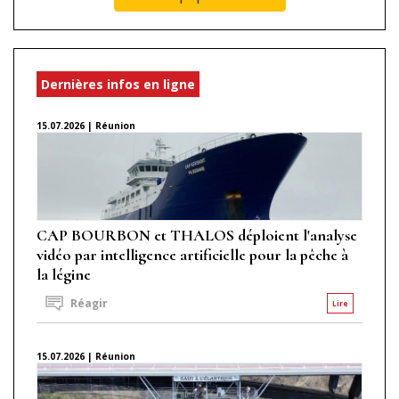
Dernières infos en ligne
15.07.2026 | Réunion
CAP BOURBON et THALOS déploient l'analyse
vidéo par intelligence artificielle pour la pêche à
la légine
Réagir
Lire
15.07.2026 | Réunion