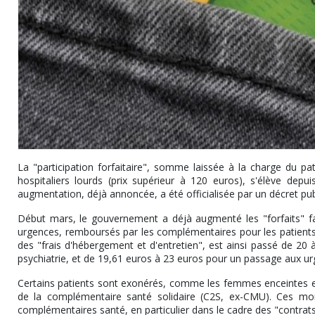
La "participation forfaitaire", somme laissée à la charge du pa
hospitaliers lourds (prix supérieur à 120 euros), s'élève de
augmentation, déjà annoncée, a été officialisée par un décret publ
Début mars, le gouvernement a déjà augmenté les "forfaits" fa
urgences, remboursés par les complémentaires pour les patients qui
des "frais d'hébergement et d'entretien", est ainsi passé de 20 
psychiatrie, et de 19,61 euros à 23 euros pour un passage aux ur
Certains patients sont exonérés, comme les femmes enceintes en
de la complémentaire santé solidaire (C2S, ex-CMU). Ces mo
complémentaires santé, en particulier dans le cadre des "contrats