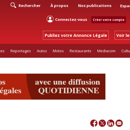
Rechercher
À propos
Nos publications
Espa
Connectez-vous
Créer votre compte
Publiez votre Annonce Légale
Voir l
tes
Reportages
Autos
Motos
Restaurants
Mediacom
Cult