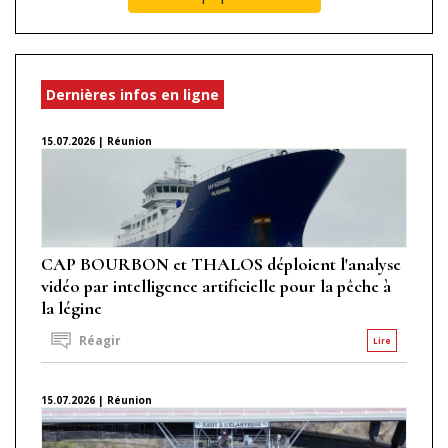
Dernières infos en ligne
15.07.2026 | Réunion
CAP BOURBON et THALOS déploient l'analyse
vidéo par intelligence artificielle pour la pêche à
la légine
Réagir
Lire
15.07.2026 | Réunion