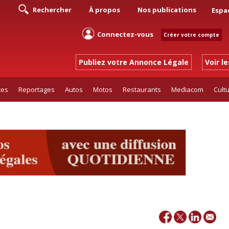
Rechercher
À propos
Nos publications
Espa
Connectez-vous
Créer votre compte
Publiez votre Annonce Légale
Voir l
tes
Reportages
Autos
Motos
Restaurants
Mediacom
Cult