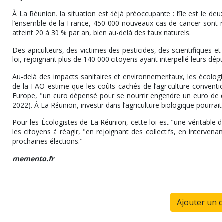
À La Réunion, la situation est déjà préoccupante : l’île est le
l’ensemble de la France, 450 000 nouveaux cas de cancer sont r
atteint 20 à 30 % par an, bien au-delà des taux naturels.
Des apiculteurs, des victimes des pesticides, des scientifiques
loi, rejoignant plus de 140 000 citoyens ayant interpellé leurs dép
Au-delà des impacts sanitaires et environnementaux, les écolog
de la FAO estime que les coûts cachés de l’agriculture conventio
Europe, "un euro dépensé pour se nourrir engendre un euro de dé
2022). À La Réunion, investir dans l’agriculture biologique pourrai
Pour les Écologistes de La Réunion, cette loi est "une véritable d
les citoyens à réagir, "en rejoignant des collectifs, en interven
prochaines élections."
memento.fr
Ajouter un 