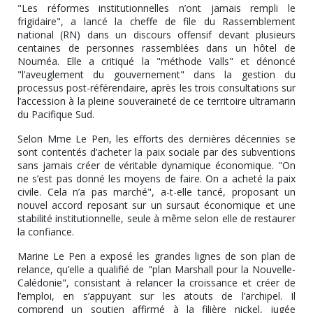
"Les réformes institutionnelles n’ont jamais rempli le
frigidaire", a lancé la cheffe de file du Rassemblement
national (RN) dans un discours offensif devant plusieurs
centaines de personnes rassemblées dans un hôtel de
Nouméa. Elle a critiqué la "méthode Valls" et dénoncé
"l’aveuglement du gouvernement" dans la gestion du
processus post-référendaire, après les trois consultations sur
l’accession à la pleine souveraineté de ce territoire ultramarin
du Pacifique Sud.
Selon Mme Le Pen, les efforts des dernières décennies se
sont contentés d’acheter la paix sociale par des subventions
sans jamais créer de véritable dynamique économique. "On
ne s’est pas donné les moyens de faire. On a acheté la paix
civile. Cela n’a pas marché", a-t-elle tancé, proposant un
nouvel accord reposant sur un sursaut économique et une
stabilité institutionnelle, seule à même selon elle de restaurer
la confiance.
Marine Le Pen a exposé les grandes lignes de son plan de
relance, qu’elle a qualifié de "plan Marshall pour la Nouvelle-
Calédonie", consistant à relancer la croissance et créer de
l’emploi, en s’appuyant sur les atouts de l’archipel. Il
comprend un soutien affirmé à la filière nickel, jugée