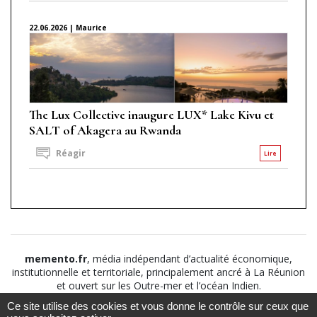
22.06.2026 | Maurice
The Lux Collective inaugure LUX* Lake Kivu et
SALT of Akagera au Rwanda
Réagir
Lire
memento.fr
, média indépendant d’actualité économique,
institutionnelle et territoriale, principalement ancré à La Réunion
et ouvert sur les Outre-mer et l’océan Indien.
Ce site utilise des cookies et vous donne le contrôle sur ceux que
©2026
Suivez nous sur
À propos
-
Notice légale
-