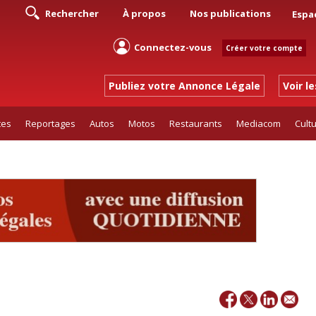
Rechercher
À propos
Nos publications
Espa
Connectez-vous
Créer votre compte
Publiez votre Annonce Légale
Voir l
tes
Reportages
Autos
Motos
Restaurants
Mediacom
Cult