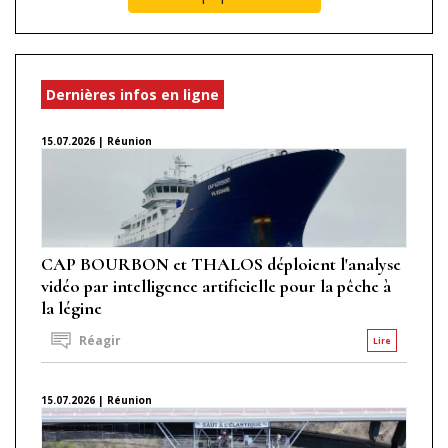
Dernières infos en ligne
15.07.2026 | Réunion
CAP BOURBON et THALOS déploient l'analyse
vidéo par intelligence artificielle pour la pêche à
la légine
Réagir
Lire
15.07.2026 | Réunion