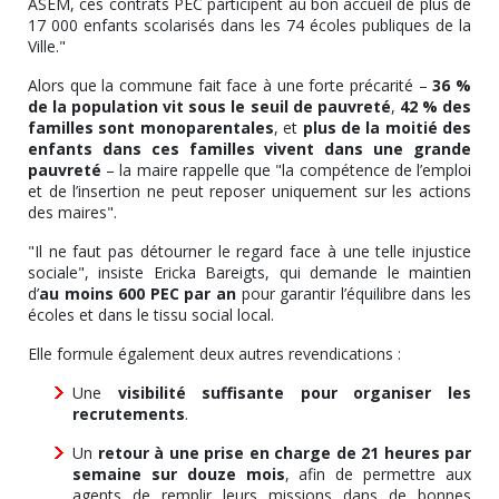
ASEM, ces contrats PEC participent au bon accueil de plus de
17 000 enfants scolarisés dans les 74 écoles publiques de la
Ville."
Alors que la commune fait face à une forte précarité –
36 %
de la population vit sous le seuil de pauvreté
,
42 % des
familles sont monoparentales
, et
plus de la moitié des
enfants dans ces familles vivent dans une grande
pauvreté
– la maire rappelle que "la compétence de l’emploi
et de l’insertion ne peut reposer uniquement sur les actions
des maires".
"Il ne faut pas détourner le regard face à une telle injustice
sociale", insiste Ericka Bareigts, qui demande le maintien
d’
au moins 600 PEC par an
pour garantir l’équilibre dans les
écoles et dans le tissu social local.
Elle formule également deux autres revendications :
Une
visibilité suffisante pour organiser les
recrutements
.
Un
retour à une prise en charge de 21 heures par
semaine sur douze mois
, afin de permettre aux
agents de remplir leurs missions dans de bonnes