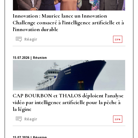
Innovation : Maurice lance un Innovation
Challenge consacré à l'intelligence artificielle et à
l'innovation durable
Réagir
Lire
15.07.2026 | Réunion
CAP BOURBON et THALOS déploient l'analyse
vidéo par intelligence artificielle pour la pêche à
la légine
Réagir
Lire
15.07.2026 | Réunion