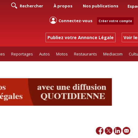
Rechercher
À propos
Nos publications
Espa
Connectez-vous
Créer votre compte
Publiez votre Annonce Légale
Voir l
tes
Reportages
Autos
Motos
Restaurants
Mediacom
Cult