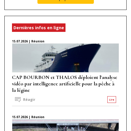
Dernières infos en ligne
15.07.2026 | Réunion
CAP BOURBON et THALOS déploient l'analyse
vidéo par intelligence artificielle pour la pêche à
la légine
Réagir
Lire
15.07.2026 | Réunion