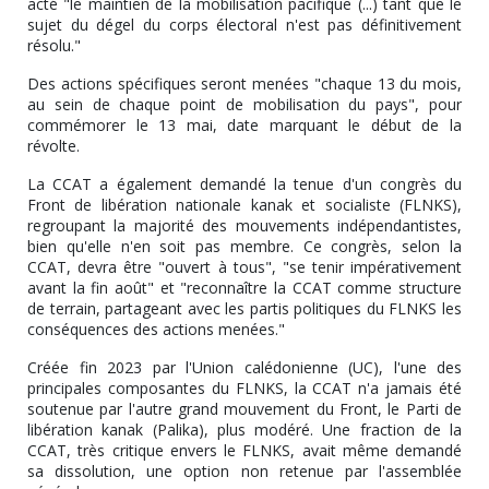
acté "le maintien de la mobilisation pacifique (...) tant que le
sujet du dégel du corps électoral n'est pas définitivement
résolu."
Des actions spécifiques seront menées "chaque 13 du mois,
au sein de chaque point de mobilisation du pays", pour
commémorer le 13 mai, date marquant le début de la
révolte.
La CCAT a également demandé la tenue d'un congrès du
Front de libération nationale kanak et socialiste (FLNKS),
regroupant la majorité des mouvements indépendantistes,
bien qu'elle n'en soit pas membre. Ce congrès, selon la
CCAT, devra être "ouvert à tous", "se tenir impérativement
avant la fin août" et "reconnaître la CCAT comme structure
de terrain, partageant avec les partis politiques du FLNKS les
conséquences des actions menées."
Créée fin 2023 par l'Union calédonienne (UC), l'une des
principales composantes du FLNKS, la CCAT n'a jamais été
soutenue par l'autre grand mouvement du Front, le Parti de
libération kanak (Palika), plus modéré. Une fraction de la
CCAT, très critique envers le FLNKS, avait même demandé
sa dissolution, une option non retenue par l'assemblée