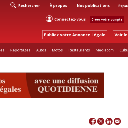
Rechercher
À propos
Nos publications
Espa
Connectez-vous
Créer votre compte
Publiez votre Annonce Légale
Voir l
tes
Reportages
Autos
Motos
Restaurants
Mediacom
Cult