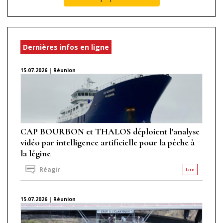
Dernières infos en ligne
15.07.2026 | Réunion
CAP BOURBON et THALOS déploient l'analyse
vidéo par intelligence artificielle pour la pêche à
la légine
Réagir
Lire
15.07.2026 | Réunion