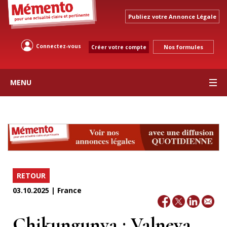
Publiez votre Annonce Légale
Connectez-vous
Nos formules
Créer votre compte
MENU
RETOUR
03.10.2025 | France
Chikungunya : Valneva