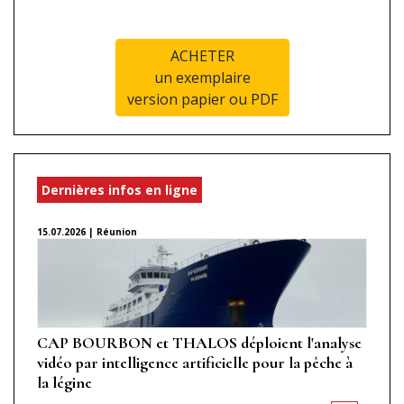
ACHETER
un exemplaire
version papier ou PDF
Dernières infos en ligne
15.07.2026 | Réunion
CAP BOURBON et THALOS déploient l'analyse
vidéo par intelligence artificielle pour la pêche à
la légine