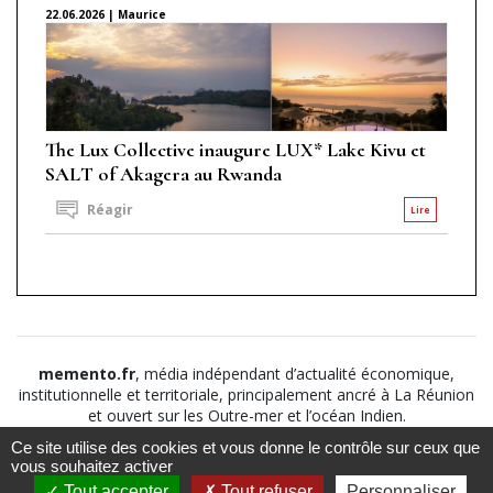
22.06.2026 | Maurice
The Lux Collective inaugure LUX* Lake Kivu et
SALT of Akagera au Rwanda
Réagir
Lire
memento.fr
, média indépendant d’actualité économique,
institutionnelle et territoriale, principalement ancré à La Réunion
et ouvert sur les Outre-mer et l’océan Indien.
Ce site utilise des cookies et vous donne le contrôle sur ceux que
©2026
Suivez nous sur
À propos
-
Notice légale
-
vous souhaitez activer
Le
Politique de
Tout accepter
Tout refuser
Personnaliser