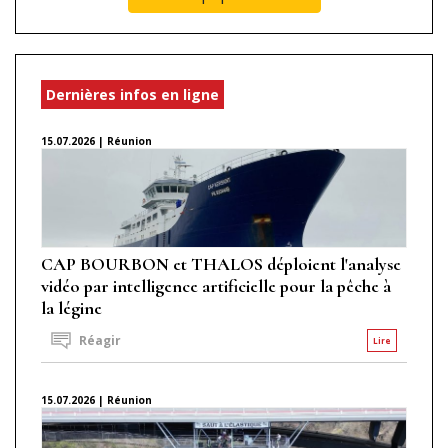
Dernières infos en ligne
15.07.2026 | Réunion
CAP BOURBON et THALOS déploient l'analyse
vidéo par intelligence artificielle pour la pêche à
la légine
Réagir
Lire
15.07.2026 | Réunion