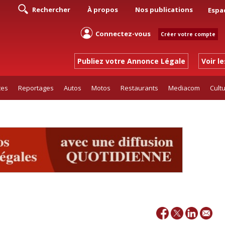
Rechercher
À propos
Nos publications
Espa
Connectez-vous
Créer votre compte
Publiez votre Annonce Légale
Voir l
tes
Reportages
Autos
Motos
Restaurants
Mediacom
Cult