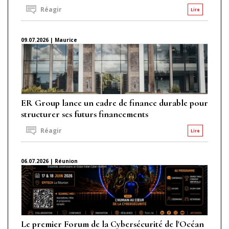
Réagir
Lire
09.07.2026 | Maurice
ER Group lance un cadre de finance durable pour
structurer ses futurs financements
Réagir
Lire
06.07.2026 | Réunion
Le premier Forum de la Cybersécurité de l'Océan