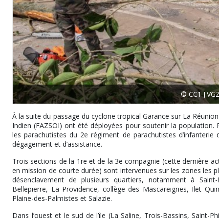
© CC1 J.VGZ
À la suite du passage du cyclone tropical Garance sur La Réunion 
Indien (FAZSOI) ont été déployées pour soutenir la population. P
les parachutistes du 2e régiment de parachutistes d’infanteri
dégagement et d’assistance.
Trois sections de la 1re et de la 3e compagnie (cette dernière a
en mission de courte durée) sont intervenues sur les zones les p
désenclavement de plusieurs quartiers, notamment à Saint-
Bellepierre, La Providence, collège des Mascareignes, Ilet Quin
Plaine-des-Palmistes et Salazie.
Dans l’ouest et le sud de l’île (La Saline, Trois-Bassins, Saint-Ph