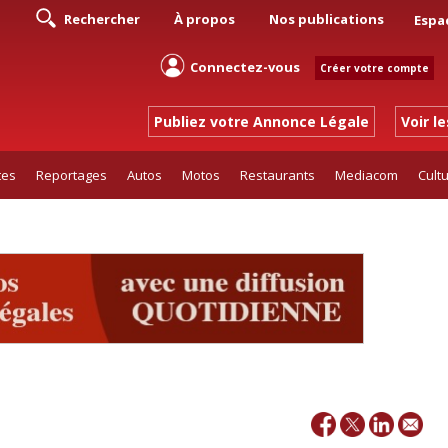
Rechercher
À propos
Nos publications
Espa
Connectez-vous
Créer votre compte
Publiez votre Annonce Légale
Voir l
tes
Reportages
Autos
Motos
Restaurants
Mediacom
Cult