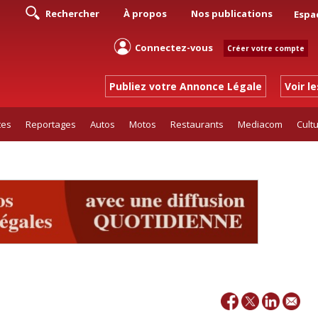
Rechercher
À propos
Nos publications
Espa
Connectez-vous
Créer votre compte
Publiez votre Annonce Légale
Voir l
tes
Reportages
Autos
Motos
Restaurants
Mediacom
Cult