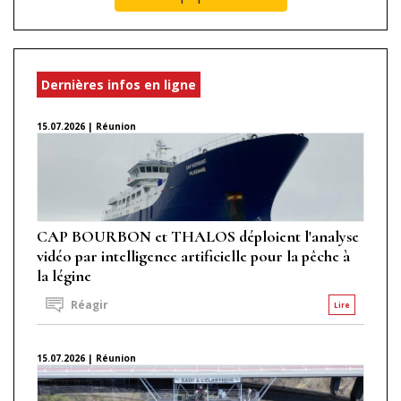
Dernières infos en ligne
15.07.2026 | Réunion
CAP BOURBON et THALOS déploient l'analyse
vidéo par intelligence artificielle pour la pêche à
la légine
Réagir
Lire
15.07.2026 | Réunion