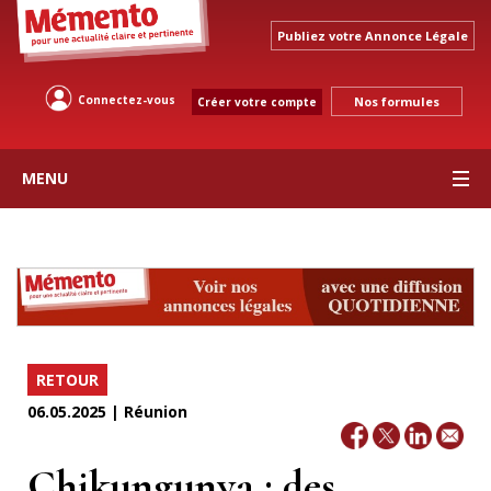
Publiez votre Annonce Légale
Connectez-vous
Nos formules
Créer votre compte
MENU
RETOUR
06.05.2025 | Réunion
Chikungunya : des