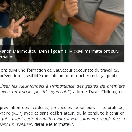
n, Marion Marimoutou, Denis ligdamis, Mickaël marmitte ont suivi
rmation.
 ont suivi une formation de Sauveteur secouriste du travail (SST).
prévention et visibilité médiatique pour toucher un large public.
biliser les Réunionnais à l’importance des gestes de premiers
ir un impact positif significatif”
, affirme David Chilloux, qui
 prévention des accidents, protocoles de secours — et pratique,
ire (RCP) avec et sans défibrillateur, ou la conduite à tenir en
qui suivent cette formation vont savoir comment réagir face à
sant un malaise”
, détaille le formateur.