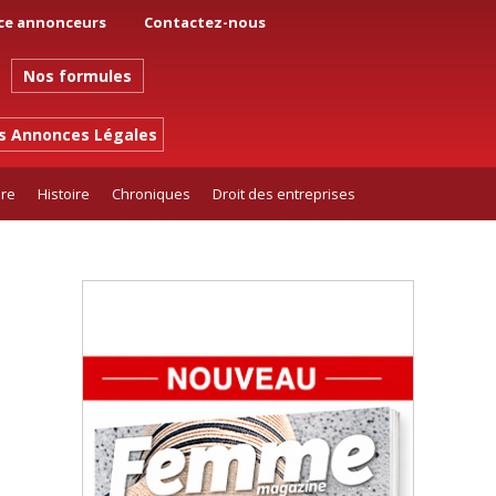
ce annonceurs
Contactez-nous
Nos formules
es Annonces Légales
ure
Histoire
Chroniques
Droit des entreprises