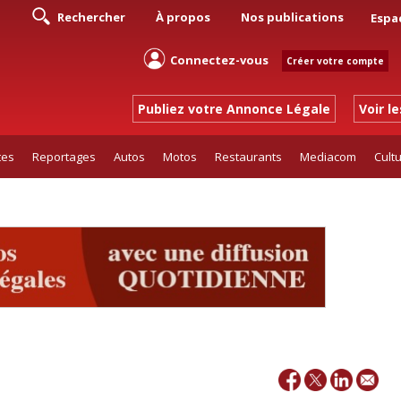
Rechercher
À propos
Nos publications
Espa
Connectez-vous
Créer votre compte
Publiez votre Annonce Légale
Voir l
tes
Reportages
Autos
Motos
Restaurants
Mediacom
Cult