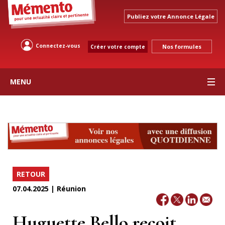
Publiez votre Annonce Légale
Connectez-vous
Nos formules
Créer votre compte
MENU
RETOUR
07.04.2025 | Réunion
Huguette Bello reçoit