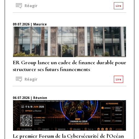
Réagir
Lire
09.07.2026 | Maurice
ER Group lance un cadre de finance durable pour
structurer ses futurs financements
Réagir
Lire
06.07.2026 | Réunion
Le premier Forum de la Cybersécurité de l'Océan