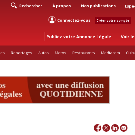
Rechercher
À propos
Nos publications
Espa
Connectez-vous
Créer votre compte
Publiez votre Annonce Légale
Voir l
tes
Reportages
Autos
Motos
Restaurants
Mediacom
Cult