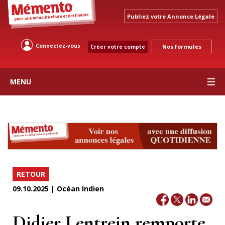
Publiez votre Annonce Légale
Connectez-vous
Nos formules
Créer votre compte
MENU
RETOUR
09.10.2025 | Océan Indien
Didier Lentrein remporte