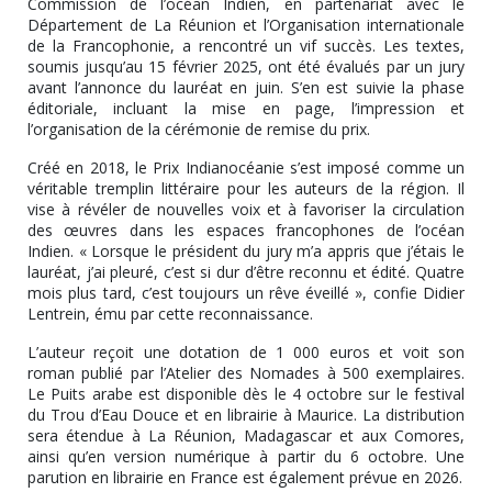
Commission de l’océan Indien, en partenariat avec le
Département de La Réunion et l’Organisation internationale
de la Francophonie, a rencontré un vif succès. Les textes,
soumis jusqu’au 15 février 2025, ont été évalués par un jury
avant l’annonce du lauréat en juin. S’en est suivie la phase
éditoriale, incluant la mise en page, l’impression et
l’organisation de la cérémonie de remise du prix.
Créé en 2018, le Prix Indianocéanie s’est imposé comme un
véritable tremplin littéraire pour les auteurs de la région. Il
vise à révéler de nouvelles voix et à favoriser la circulation
des œuvres dans les espaces francophones de l’océan
Indien. « Lorsque le président du jury m’a appris que j’étais le
lauréat, j’ai pleuré, c’est si dur d’être reconnu et édité. Quatre
mois plus tard, c’est toujours un rêve éveillé », confie Didier
Lentrein, ému par cette reconnaissance.
L’auteur reçoit une dotation de 1 000 euros et voit son
roman publié par l’Atelier des Nomades à 500 exemplaires.
Le Puits arabe est disponible dès le 4 octobre sur le festival
du Trou d’Eau Douce et en librairie à Maurice. La distribution
sera étendue à La Réunion, Madagascar et aux Comores,
ainsi qu’en version numérique à partir du 6 octobre. Une
parution en librairie en France est également prévue en 2026.