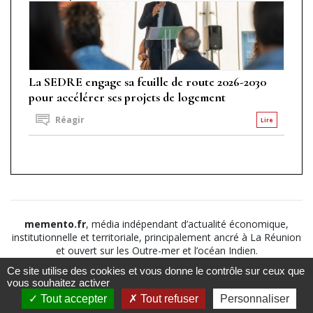
La SEDRE engage sa feuille de route 2026-2030
pour accélérer ses projets de logement
Réagir
Lire
memento.fr
, média indépendant d’actualité économique,
institutionnelle et territoriale, principalement ancré à La Réunion
et ouvert sur les Outre-mer et l’océan Indien.
Ce site utilise des cookies et vous donne le contrôle sur ceux que
©2026
Suivez nous sur
À propos
-
Notice légale
-
vous souhaitez activer
Le
Politique de
Tout accepter
Tout refuser
Personnaliser
Mémento
confidentialité
-
CGV
-
CGU