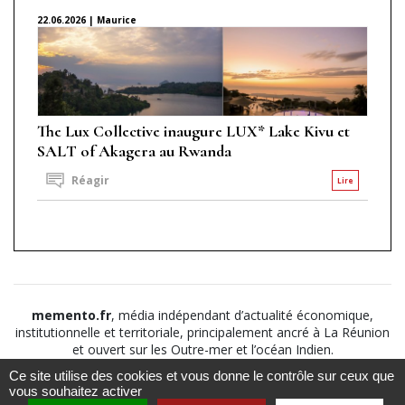
22.06.2026 | Maurice
The Lux Collective inaugure LUX* Lake Kivu et
SALT of Akagera au Rwanda
Réagir
Lire
memento.fr
, média indépendant d’actualité économique,
institutionnelle et territoriale, principalement ancré à La Réunion
et ouvert sur les Outre-mer et l’océan Indien.
Ce site utilise des cookies et vous donne le contrôle sur ceux que
©2026
Suivez nous sur
À propos
-
Notice légale
-
vous souhaitez activer