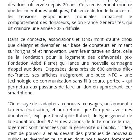
des dons observée depuis 20 ans. Ce ralentissement montre
que les incertitudes politiques, l’absence de loi de finances et
les tensions géopolitiques mondiales impactent le
comportement des donateurs, selon France Générosités, qui
dit craindre une année 2025 difficile.
Dans ce contexte, associations et ONG n’ont d’autre choix
que d’élargir et diversifier leur base de donateurs en misant
sur l’originalité et l’innovation. Dernière initiative en date, celle
de la Fondation pour le logement des défavorisés (ex-
Fondation Abbé Pierre) qui lance une nouvelle campagne
d’appel aux dons. Disposées dans près de 600 abribus d’Île-
de-France, ses affiches intégreront une puce NFC – une
technologie de communication sans fil à courte portée – qui
permettra aux passants de faire un don en approchant leur
smartphone.
"On essaye de s’adapter aux nouveaux usages, notamment à
la dématérialisation, et aux retours que l’on peut avoir des
donateurs", explique Christophe Robert, délégué général de
la Fondation, dont 97 % des actions de lutte contre le mal-
logement sont financées par la générosité du public. "L’idée,
c’est de pouvoir aller au-devant des pratiques de nouveaux
publics et diversifier ce soutien dont nous avons fortement