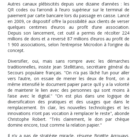
Autres canaux plébiscités depuis une dizaine d’années : les
QR codes ou l’arrondi à l’euro supérieur sur le terminal de
paiement par carte bancaire lors du passage en caisse. Lancé
en 2009, ce dispositif offre la possibilité aux clients de verser
quelques centimes d’euros au profit d’une association.
Depuis son lancement, cet outil a permis de récolter 224
millions de dons et a reversé 87 millions d’euros au profit de
1 900 associations, selon l’entreprise Microdon à l’origine du
concept.
Diversifier, oui, mais sans rompre avec les démarches
traditionnelles, insiste Jean Stellittano, secrétaire général du
Secours populaire français. "On n’a pas lâché l’un pour aller
vers l’autre, on essaie de mener les deux de front, on a
même intensifié le document papier parce qu’il y a la volonté
de maintenir le lien avec des personnes qui sont moins à
l’aise avec le digital." "On est plus dans une logique de
diversification des pratiques et des usages que dans le
remplacement. En clair, les nouvelles technologies et les
innovations n’ont pas vocation à remplacer le reste", abonde
Christophe Robert. "Très clairement, le don par chèque
domine encore, tout comme la relation papier."
Il n’y a pas de stratégie miracle, résume Brigitte Arrouays.