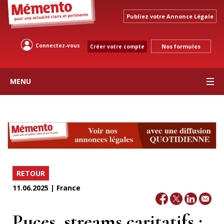
Publiez votre Annonce Légale
Connectez-vous
Nos formules
Créer votre compte
MENU
RETOUR
11.06.2025 | France
Puces, streams caritatifs :