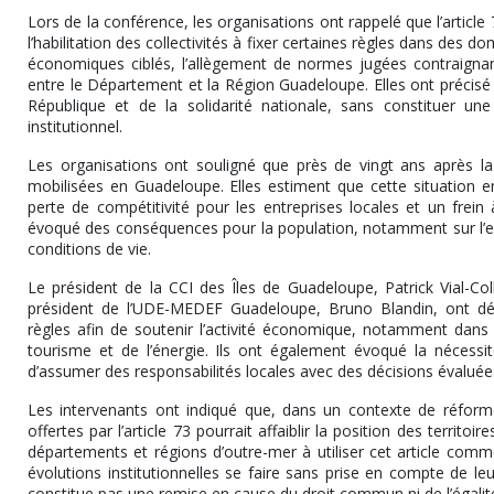
Lors de la conférence, les organisations ont rappelé que l’article 
l’habilitation des collectivités à fixer certaines règles dans des d
économiques ciblés, l’allègement de normes jugées contraignante
entre le Département et la Région Guadeloupe. Elles ont précisé 
République et de la solidarité nationale, sans constituer un
institutionnel.
Les organisations ont souligné que près de vingt ans après la r
mobilisées en Guadeloupe. Elles estiment que cette situation en
perte de compétitivité pour les entreprises locales et un frein
évoqué des conséquences pour la population, notamment sur l’empl
conditions de vie.
Le président de la CCI des Îles de Guadeloupe, Patrick Vial-Col
président de l’UDE-MEDEF Guadeloupe, Bruno Blandin, ont déf
règles afin de soutenir l’activité économique, notamment dans 
tourisme et de l’énergie. Ils ont également évoqué la nécessité
d’assumer des responsabilités locales avec des décisions évaluée
Les intervenants ont indiqué que, dans un contexte de réforme 
offertes par l’article 73 pourrait affaiblir la position des territo
départements et régions d’outre-mer à utiliser cet article comm
évolutions institutionnelles se faire sans prise en compte de l
constitue pas une remise en cause du droit commun ni de l’égalité r