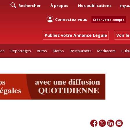
Rechercher
À propos
Nos publications
Espa
Connectez-vous
Créer votre compte
Publiez votre Annonce Légale
Voir l
tes
Reportages
Autos
Motos
Restaurants
Mediacom
Cult