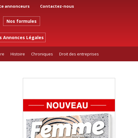
ce annonceurs
Contactez-nous
Nos formules
es Annonces Légales
ure
Histoire
Chroniques
Droit des entreprises