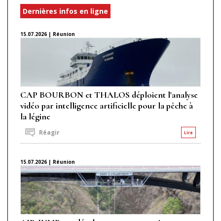
Dernières infos en ligne
15.07.2026 | Réunion
CAP BOURBON et THALOS déploient l'analyse
vidéo par intelligence artificielle pour la pêche à
la légine
Réagir
Lire
15.07.2026 | Réunion