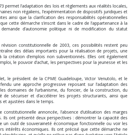
73 permet l’adaptation des lois et règlements aux réalités locales,
omaines non régaliens, l’expérimentation de dispositifs juridiques et
s ainsi que la clarification des responsabilités opérationnelles
que cette démarche s’inscrit dans le cadre de l’appartenance à la
e demande d’autonomie politique ni de modification du statut
évision constitutionnelle de 2003, ces possibilités restent peu
traîne des délais importants pour la réalisation de projets, une
 à la création d’emplois non subventionnés. Elles ont également
oi, le pouvoir d’achat, les perspectives pour la jeunesse et les
let, le président de la CPME Guadeloupe, Victor Venutolo, et le
endu une approche progressive reposant sur l’adaptation des
les domaines de l’urbanisme, du foncier, de la construction, du
 de sécuriser et d’accélérer les projets structurants, ainsi que
s et ajustées dans le temps.
constitutionnelle annoncée, l’absence d’utilisation des marges
ires. Ils ont présenté deux perspectives : démontrer la capacité des
e un outil de souveraineté économique fonctionnelle ou voir les
eurs intérêts économiques. Ils ont précisé que cette démarche ne
épublicaine, et qu’elle ne relève pas d’une évolution vers l’Article