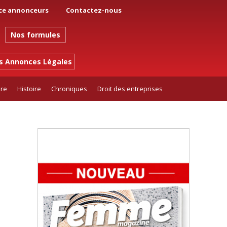
ce annonceurs
Contactez-nous
Nos formules
es Annonces Légales
ure
Histoire
Chroniques
Droit des entreprises