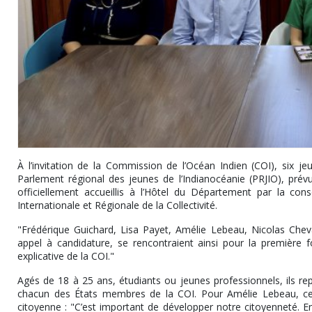
À l’invitation de la Commission de l’Océan Indien (COI), six je
Parlement régional des jeunes de l’Indianocéanie (PRJIO), prévue
officiellement accueillis à l’Hôtel du Département par la co
Internationale et Régionale de la Collectivité.
"Frédérique Guichard, Lisa Payet, Amélie Lebeau, Nicolas Cheva
appel à candidature, se rencontraient ainsi pour la première f
explicative de la COI."
Agés de 18 à 25 ans, étudiants ou jeunes professionnels, ils re
chacun des États membres de la COI. Pour Amélie Lebeau, cet
citoyenne : "C’est important de développer notre citoyenneté. E