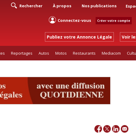
Rechercher
À propos
Nos publications
Espa
Connectez-vous
Créer votre compte
Publiez votre Annonce Légale
Voir l
tes
Reportages
Autos
Motos
Restaurants
Mediacom
Cult