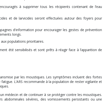
encouragés à supprimer tous les récipients contenant de l’eau
icides et de larvicides seront effectuées autour des foyers pour
agnes d'information pour encourager les gestes de prévention
êtements longs.
 aux populations prioritaires.
nt été sensibilisés et sont prêts à réagir face à l’apparition de
ransmise par les moustiques. Les symptômes incluent des fortes
e fatigue. L’ARS recommande à la population de rester vigilante et
iques.
un médecin et de continuer à se protéger contre les moustiques.
rs abdominales sévères, des vomissements persistants ou une