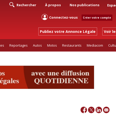
Rechercher
À propos
Nos publications
Espa
Connectez-vous
Créer votre compte
Publiez votre Annonce Légale
Voir l
tes
Reportages
Autos
Motos
Restaurants
Mediacom
Cult