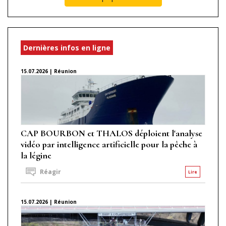
Dernières infos en ligne
15.07.2026 | Réunion
CAP BOURBON et THALOS déploient l'analyse
vidéo par intelligence artificielle pour la pêche à
la légine
Réagir
Lire
15.07.2026 | Réunion