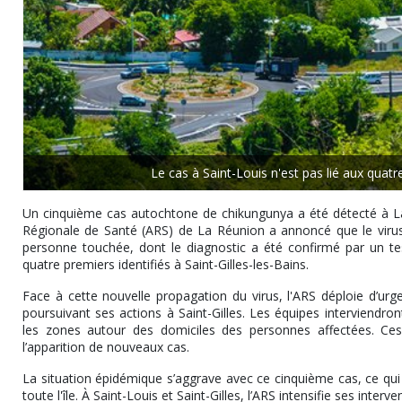
Le cas à Saint-Louis n'est pas lié aux quatre
Un cinquième cas autochtone de chikungunya a été détecté à La
Régionale de Santé (ARS) de La Réunion a annoncé que le virus, 
personne touchée, dont le diagnostic a été confirmé par un te
quatre premiers identifiés à Saint-Gilles-les-Bains.
Face à cette nouvelle propagation du virus, l'ARS déploie d’urge
poursuivant ses actions à Saint-Gilles. Les équipes interviendront
les zones autour des domiciles des personnes affectées. Ces e
l’apparition de nouveaux cas.
La situation épidémique s’aggrave avec ce cinquième cas, ce qui p
toute l'île. À Saint-Louis et Saint-Gilles, l’ARS intensifie ses interv