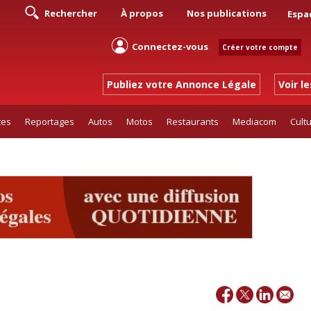
Rechercher
À propos
Nos publications
Espa
Connectez-vous
Créer votre compte
Publiez votre Annonce Légale
Voir l
tes
Reportages
Autos
Motos
Restaurants
Mediacom
Cult