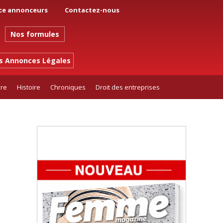
ce annonceurs
Contactez-nous
Nos formules
es Annonces Légales
ure
Histoire
Chroniques
Droit des entreprises