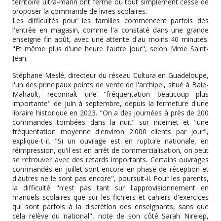
territoire ultra-marin ont fermé ou tout simplement cessé de
proposer la commande de livres scolaires.
Les difficultés pour les familles commencent parfois dès
l'entrée en magasin, comme l'a constaté dans une grande
enseigne fin août, avec une attente d'au moins 40 minutes.
"Et même plus d'une heure l'autre jour", selon Mme Saint-
Jean.
Stéphane Meslé, directeur du réseau Cultura en Guadeloupe,
l'un des principaux points de vente de l'archipel, situé à Baie-
Mahault, reconnaît une "fréquentation beaucoup plus
importante" de juin à septembre, depuis la fermeture d'une
libraire historique en 2023. "On a des journées à près de 200
commandes tombées dans la nuit" sur internet et "une
fréquentation moyenne d'environ 2.000 clients par jour",
explique-t-il. "Si un ouvrage est en rupture nationale, en
réimpression, qu'il est en arrêt de commercialisation, on peut
se retrouver avec des retards importants. Certains ouvrages
commandés en juillet sont encore en phase de réception et
d'autres ne le sont pas encore", poursuit-il. Pour les parents,
la difficulté "n'est pas tant sur l'approvisionnement en
manuels scolaires que sur les fichiers et cahiers d'exercices
qui sont parfois à la discrétion des enseignants, sans que
cela relève du national", note de son côté Sarah Nirelep,