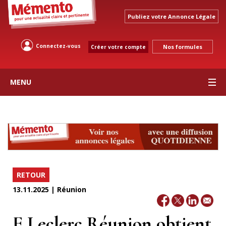
Publiez votre Annonce Légale
Connectez-vous
Nos formules
Créer votre compte
MENU
RETOUR
13.11.2025 | Réunion
E.Leclerc Réunion obtient