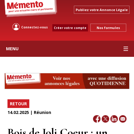
Publiez votre Annonce Légale
Connectez-vous
Nos formules
Créer votre compte
MENU
RETOUR
14.02.2025 | Réunion
Bois de Joli Coeur : un