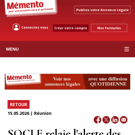
Publiez votre Annonce Légale
Connectez-vous
Nos formules
Créer votre compte
MENU
RETOUR
15.05.2026 | Réunion
SOCLE relaie l'alerte des