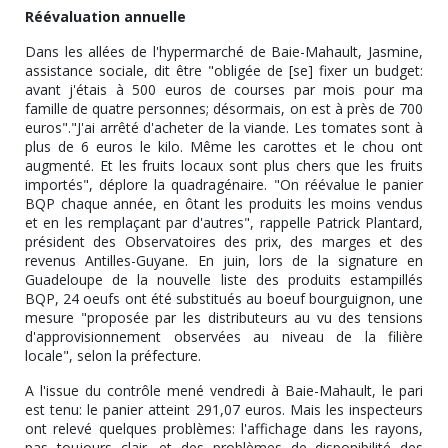
Réévaluation annuelle
Dans les allées de l'hypermarché de Baie-Mahault, Jasmine,
assistance sociale, dit être "obligée de [se] fixer un budget:
avant j'étais à 500 euros de courses par mois pour ma
famille de quatre personnes; désormais, on est à près de 700
euros"."J'ai arrêté d'acheter de la viande. Les tomates sont à
plus de 6 euros le kilo. Même les carottes et le chou ont
augmenté. Et les fruits locaux sont plus chers que les fruits
importés", déplore la quadragénaire. "On réévalue le panier
BQP chaque année, en ôtant les produits les moins vendus
et en les remplaçant par d'autres", rappelle Patrick Plantard,
président des Observatoires des prix, des marges et des
revenus Antilles-Guyane. En juin, lors de la signature en
Guadeloupe de la nouvelle liste des produits estampillés
BQP, 24 oeufs ont été substitués au boeuf bourguignon, une
mesure "proposée par les distributeurs au vu des tensions
d'approvisionnement observées au niveau de la filière
locale", selon la préfecture.
A l'issue du contrôle mené vendredi à Baie-Mahault, le pari
est tenu: le panier atteint 291,07 euros. Mais les inspecteurs
ont relevé quelques problèmes: l'affichage dans les rayons,
pas toujours clair, et des problèmes de disponibilité des