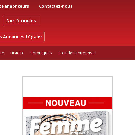
ce annonceurs
Contactez-nous
Nos formules
es Annonces Légales
ure
Histoire
Chroniques
Droit des entreprises