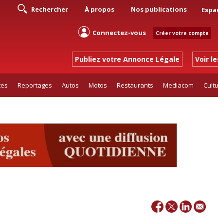
Rechercher
À propos
Nos publications
Espa
Connectez-vous
Créer votre compte
Publiez votre Annonce Légale
Voir l
tes
Reportages
Autos
Motos
Restaurants
Mediacom
Cult