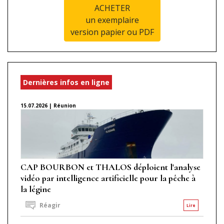
ACHETER
un exemplaire
version papier ou PDF
Dernières infos en ligne
15.07.2026 | Réunion
CAP BOURBON et THALOS déploient l'analyse
vidéo par intelligence artificielle pour la pêche à
la légine
Réagir
Lire