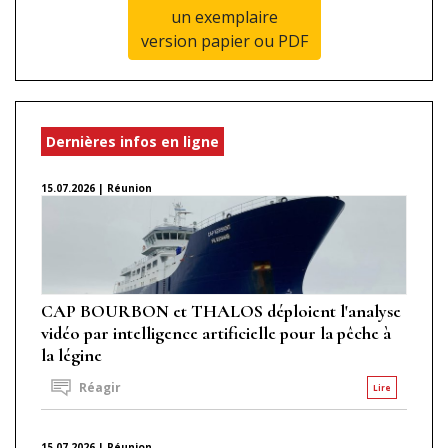
un exemplaire
version papier ou PDF
Dernières infos en ligne
15.07.2026 | Réunion
CAP BOURBON et THALOS déploient l'analyse
vidéo par intelligence artificielle pour la pêche à
la légine
Réagir
Lire
15.07.2026 | Réunion