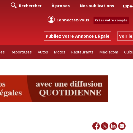
Rechercher
À propos
Nos publications
Espa
Connectez-vous
Créer votre compte
Publiez votre Annonce Légale
Voir l
tes
Reportages
Autos
Motos
Restaurants
Mediacom
Cult