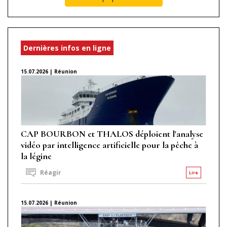
Dernières infos en ligne
15.07.2026 | Réunion
CAP BOURBON et THALOS déploient l'analyse
vidéo par intelligence artificielle pour la pêche à
la légine
Réagir
Lire
15.07.2026 | Réunion