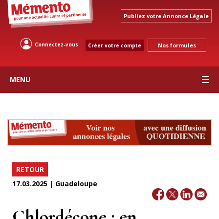
Publiez votre Annonce Légale
Connectez-vous
Nos formules
Créer votre compte
MENU
RETOUR
17.03.2025 | Guadeloupe
Chlordécone : en