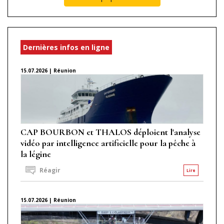
Dernières infos en ligne
15.07.2026 | Réunion
CAP BOURBON et THALOS déploient l'analyse
vidéo par intelligence artificielle pour la pêche à
la légine
Réagir
Lire
15.07.2026 | Réunion