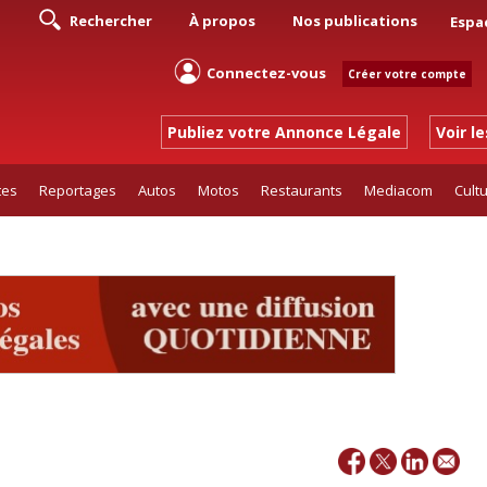
Rechercher
À propos
Nos publications
Espa
Connectez-vous
Créer votre compte
Publiez votre Annonce Légale
Voir l
tes
Reportages
Autos
Motos
Restaurants
Mediacom
Cult