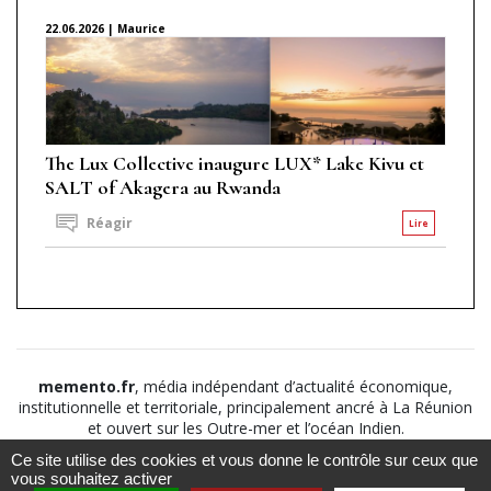
22.06.2026 | Maurice
The Lux Collective inaugure LUX* Lake Kivu et
SALT of Akagera au Rwanda
Réagir
Lire
memento.fr
, média indépendant d’actualité économique,
institutionnelle et territoriale, principalement ancré à La Réunion
et ouvert sur les Outre-mer et l’océan Indien.
Ce site utilise des cookies et vous donne le contrôle sur ceux que
©2026
Suivez nous sur
À propos
-
Notice légale
-
vous souhaitez activer