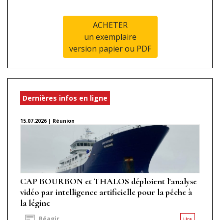
ACHETER
un exemplaire
version papier ou PDF
Dernières infos en ligne
15.07.2026 | Réunion
CAP BOURBON et THALOS déploient l'analyse
vidéo par intelligence artificielle pour la pêche à
la légine
Réagir
Lire