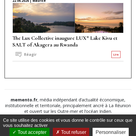
22.06.2026 | Maurice
The Lux Collective inaugure LUX* Lake Kivu et
SALT of Akagera au Rwanda
Réagir
Lire
memento.fr
, média indépendant d’actualité économique,
institutionnelle et territoriale, principalement ancré à La Réunion
et ouvert sur les Outre-mer et l’océan Indien.
Ce site utilise des cookies et vous donne le contrôle sur ceux que
©2026
Suivez nous sur
À propos
-
Notice légale
-
vous souhaitez activer
Le
Politique de
Tout accepter
Tout refuser
Personnaliser
Mémento
confidentialité
-
CGV
-
CGU