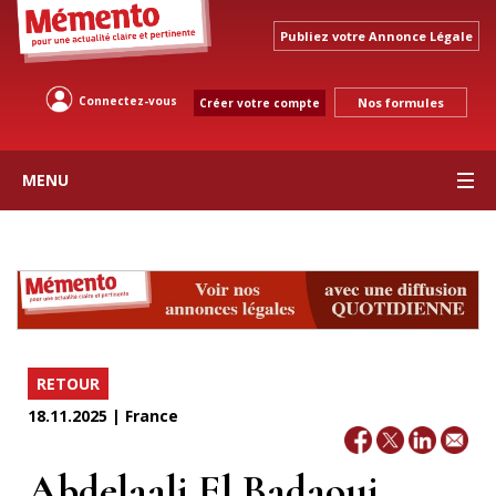
Publiez votre Annonce Légale
Connectez-vous
Nos formules
Créer votre compte
MENU
RETOUR
18.11.2025 | France
Abdelaali El Badaoui