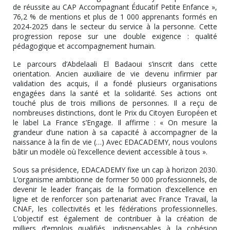
de réussite au CAP Accompagnant Éducatif Petite Enfance »,
76,2 % de mentions et plus de 1 000 apprenants formés en
2024-2025 dans le secteur du service à la personne. Cette
progression repose sur une double exigence : qualité
pédagogique et accompagnement humain.
Le parcours d’Abdelaali El Badaoui s’inscrit dans cette
orientation. Ancien auxiliaire de vie devenu infirmier par
validation des acquis, il a fondé plusieurs organisations
engagées dans la santé et la solidarité. Ses actions ont
touché plus de trois millions de personnes. Il a reçu de
nombreuses distinctions, dont le Prix du Citoyen Européen et
le label La France s’Engage. Il affirme : « On mesure la
grandeur d’une nation à sa capacité à accompagner de la
naissance à la fin de vie (…) Avec EDACADEMY, nous voulons
bâtir un modèle où l’excellence devient accessible à tous ».
Sous sa présidence, EDACADEMY fixe un cap à horizon 2030.
L’organisme ambitionne de former 50 000 professionnels, de
devenir le leader français de la formation d’excellence en
ligne et de renforcer son partenariat avec France Travail, la
CNAF, les collectivités et les fédérations professionnelles.
L’objectif est également de contribuer à la création de
milliers d’emplois qualifiés, indispensables à la cohésion