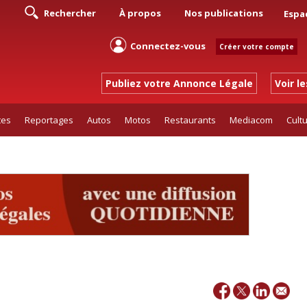
Rechercher
À propos
Nos publications
Espa
Connectez-vous
Créer votre compte
Publiez votre Annonce Légale
Voir l
tes
Reportages
Autos
Motos
Restaurants
Mediacom
Cult