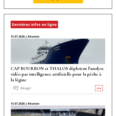
Dernières infos en ligne
15.07.2026 | Réunion
CAP BOURBON et THALOS déploient l'analyse
vidéo par intelligence artificielle pour la pêche à
la légine
Réagir
Lire
15.07.2026 | Réunion