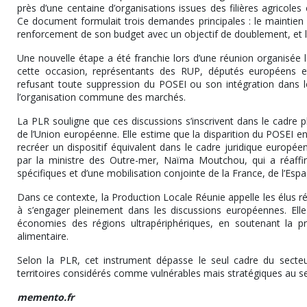
près d’une centaine d’organisations issues des filières agricol
Ce document formulait trois demandes principales : le maintien
renforcement de son budget avec un objectif de doublement, et la 
Une nouvelle étape a été franchie lors d’une réunion organisée
cette occasion, représentants des RUP, députés européens 
refusant toute suppression du POSEI ou son intégration dans l
l’organisation commune des marchés.
La PLR souligne que ces discussions s’inscrivent dans le cadre pl
de l’Union européenne. Elle estime que la disparition du POSEI en
recréer un dispositif équivalent dans le cadre juridique europée
par la ministre des Outre-mer, Naïma Moutchou, qui a réaffirm
spécifiques et d’une mobilisation conjointe de la France, de l’Esp
Dans ce contexte, la Production Locale Réunie appelle les élus ré
à s’engager pleinement dans les discussions européennes. Elle 
économies des régions ultrapériphériques, en soutenant la pro
alimentaire.
Selon la PLR, cet instrument dépasse le seul cadre du secteur
territoires considérés comme vulnérables mais stratégiques au s
memento.fr