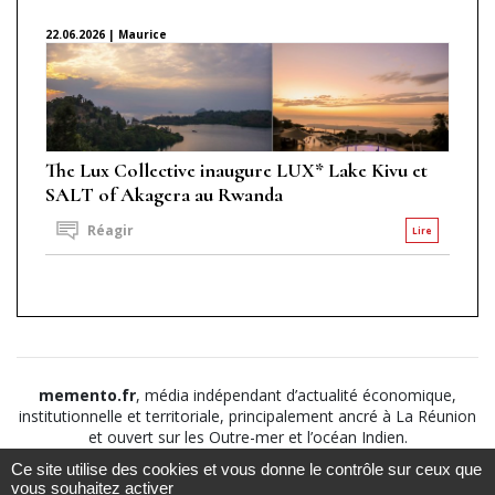
22.06.2026 | Maurice
The Lux Collective inaugure LUX* Lake Kivu et
SALT of Akagera au Rwanda
Réagir
Lire
memento.fr
, média indépendant d’actualité économique,
institutionnelle et territoriale, principalement ancré à La Réunion
et ouvert sur les Outre-mer et l’océan Indien.
Ce site utilise des cookies et vous donne le contrôle sur ceux que
©2026
Suivez nous sur
À propos
-
Notice légale
-
vous souhaitez activer