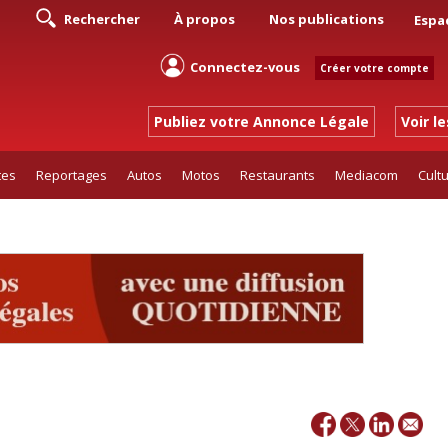
Rechercher
À propos
Nos publications
Espa
Connectez-vous
Créer votre compte
Publiez votre Annonce Légale
Voir l
tes
Reportages
Autos
Motos
Restaurants
Mediacom
Cult