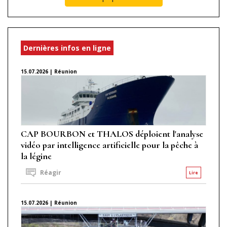
Dernières infos en ligne
15.07.2026 | Réunion
CAP BOURBON et THALOS déploient l'analyse
vidéo par intelligence artificielle pour la pêche à
la légine
Réagir
Lire
15.07.2026 | Réunion